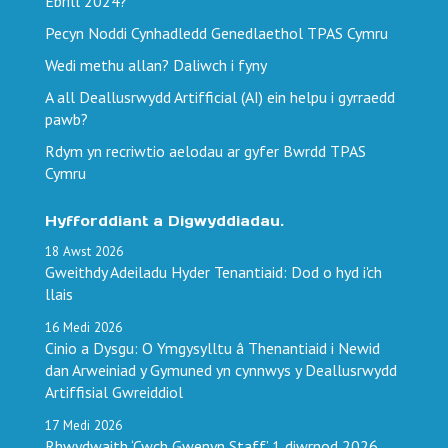
Ebrill 2024?
Pecyn Noddi Cynhadledd Genedlaethol TPAS Cymru
Wedi methu allan? Daliwch i fyny
A all Deallusrwydd Artifficial (AI) ein helpu i gyrraedd
pawb?
Rdym yn recriwtio aelodau ar gyfer Bwrdd TPAS
Cymru
Hyfforddiant a Digwyddiadau.
18
Awst
2026
Gweithdy Adeiladu Hyder Tenantiaid: Dod o hyd i'ch
llais
16
Medi
2026
Cinio a Dysgu: O Ymgysylltu â Thenantiaid i Newid
dan Arweiniad y Gymuned yn cynnwys y Deallusrwydd
Artiffisial Gwreiddiol
17
Medi
2026
Rhwydwaith ‘Cwch Gwenyn Staff’ 1 diwrnod 2026