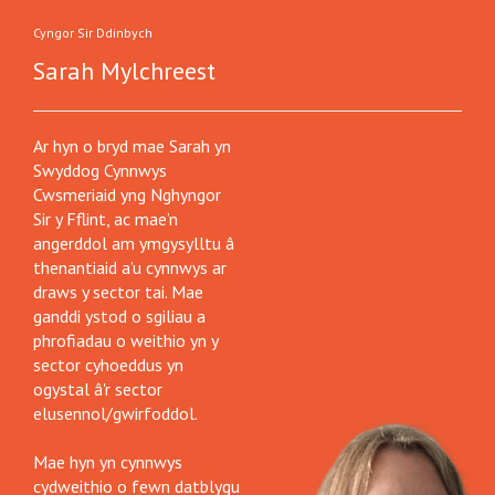
Cyngor Sir Ddinbych
Sarah Mylchreest
Ar hyn o bryd mae Sarah yn
Swyddog Cynnwys
Cwsmeriaid yng Nghyngor
Sir y Fflint, ac mae’n
angerddol am ymgysylltu â
thenantiaid a’u cynnwys ar
draws y sector tai. Mae
ganddi ystod o sgiliau a
phrofiadau o weithio yn y
sector cyhoeddus yn
ogystal â'r sector
elusennol/gwirfoddol.
Mae hyn yn cynnwys
cydweithio o fewn datblygu