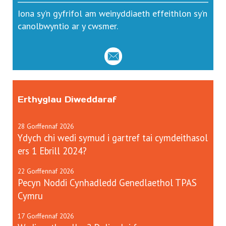
Iona sy’n gyfrifol am weinyddiaeth effeithlon sy’n
canolbwyntio ar y cwsmer.
Erthyglau Diweddaraf
28
Gorffennaf
2026
Ydych chi wedi symud i gartref tai cymdeithasol
ers 1 Ebrill 2024?
22
Gorffennaf
2026
Pecyn Noddi Cynhadledd Genedlaethol TPAS
Cymru
17
Gorffennaf
2026