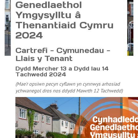
Genedlaethol
Ymgysylltu â
Thenantiaid Cymru
2024
Cartrefi - Cymunedau -
Llais y Tenant
Dydd Mercher 13 a Dydd Iau 14
Tachwedd 2024
(
Mae'r opsiwn pecyn cyflawn yn cynnwys arhosiad
ychwanegol dros nos ddydd Mawrth 12 Tachwedd
)