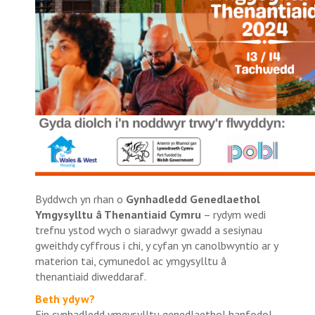
Byddwch yn rhan o
Gynhadledd Genedlaethol
Ymgysylltu â Thenantiaid Cymru
– rydym wedi
trefnu ystod wych o siaradwyr gwadd a sesiynau
gweithdy cyffrous i chi, y cyfan yn canolbwyntio ar y
materion tai, cymunedol ac ymgysylltu â
thenantiaid diweddaraf.
Beth ydyw?
Ein cynhadledd ymgysylltu genedlaethol hanfodol