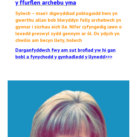
y ffurflen archebu yma
Sylwch – mae’r digwyddiad poblogaidd hwn yn
gwerthu allan bob blwyddyn felly archebwch yn
gynnar i sicrhau eich lle
. Nifer cyfyngedig iawn o
leoedd preswyl sydd gennym ar ôl. Os ydych yn
chwilio am becyn llety, holwch
Darganfyddwch fwy am sut brofiad yw hi gan
bobl a fynychodd y gynhadledd y llynedd>>>