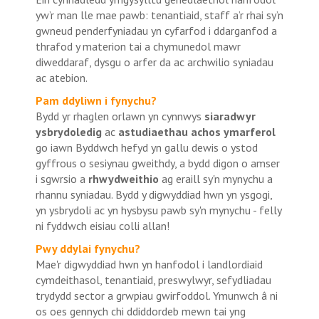
yw’r man lle mae pawb: tenantiaid, staff a’r rhai sy’n
gwneud penderfyniadau yn cyfarfod i ddarganfod a
thrafod y materion tai a chymunedol mawr
diweddaraf, dysgu o arfer da ac archwilio syniadau
ac atebion.
Pam ddyliwn i fynychu?
Bydd yr rhaglen orlawn yn cynnwys
siaradwyr
ysbrydoledig
ac
astudiaethau achos ymarferol
go iawn Byddwch hefyd yn gallu dewis o ystod
gyffrous o sesiynau gweithdy, a bydd digon o amser
i sgwrsio a
rhwydweithio
ag eraill sy'n mynychu a
rhannu syniadau. Bydd y digwyddiad hwn yn ysgogi,
yn ysbrydoli ac yn hysbysu pawb sy'n mynychu - felly
ni fyddwch eisiau colli allan!
Pwy ddylai fynychu?
Mae'r digwyddiad hwn yn hanfodol i landlordiaid
cymdeithasol, tenantiaid, preswylwyr, sefydliadau
trydydd sector a grwpiau gwirfoddol. Ymunwch â ni
os oes gennych chi ddiddordeb mewn tai yng