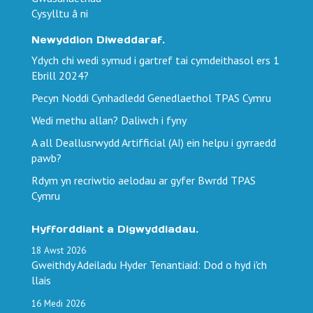
Cysylltu â ni
Newyddion Diweddaraf.
Ydych chi wedi symud i gartref tai cymdeithasol ers 1
Ebrill 2024?
Pecyn Noddi Cynhadledd Genedlaethol TPAS Cymru
Wedi methu allan? Daliwch i fyny
A all Deallusrwydd Artifficial (AI) ein helpu i gyrraedd
pawb?
Rdym yn recriwtio aelodau ar gyfer Bwrdd TPAS
Cymru
Hyfforddiant a Digwyddiadau.
18
Awst
2026
Gweithdy Adeiladu Hyder Tenantiaid: Dod o hyd i'ch
llais
16
Medi
2026