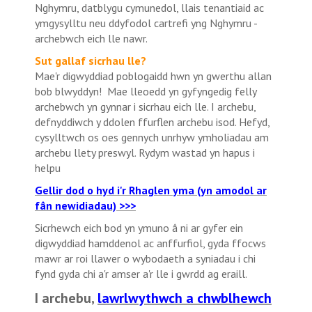
Nghymru, datblygu cymunedol, llais tenantiaid ac
ymgysylltu neu ddyfodol cartrefi yng Nghymru -
archebwch eich lle nawr.
Sut gallaf sicrhau lle?
Mae'r digwyddiad poblogaidd hwn yn gwerthu allan
bob blwyddyn! Mae lleoedd yn gyfyngedig felly
archebwch yn gynnar i sicrhau eich lle. I archebu,
defnyddiwch y ddolen ffurflen archebu isod. Hefyd,
cysylltwch os oes gennych unrhyw ymholiadau am
archebu llety preswyl. Rydym wastad yn hapus i
helpu
Gellir dod o hyd i'r Rhaglen yma (yn amodol ar
fân newidiadau) >>>
Sicrhewch eich bod yn ymuno â ni ar gyfer e
in
digwyddiad hamddenol ac anffurfiol, gyda ffocws
mawr ar roi llawer o wybodaeth a syniadau i chi
fynd gyda chi a'r amser a'r lle i gwrdd ag eraill.
I archebu,
lawrlwythwch a chwblhewch