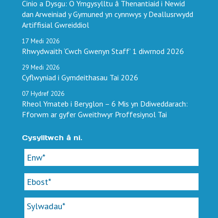
Cinio a Dysgu: O Ymgysylltu â Thenantiaid i Newid
dan Arweiniad y Gymuned yn cynnwys y Deallusrwydd
Artiffisial Gwreiddiol
17
Medi
2026
Rhwydwaith ‘Cwch Gwenyn Staff’ 1 diwrnod 2026
29
Medi
2026
Cyflwyniad i Gymdeithasau Tai 2026
07
Hydref
2026
Rheol Ymateb i Beryglon – 6 Mis yn Ddiweddarach:
Fforwm ar gyfer Gweithwyr Proffesiynol Tai
Cysylltwch â ni.