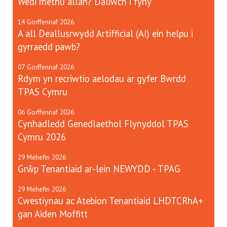
Wedi methu allan? Daliwch i fyny
14
Gorffennaf
2026
A all Deallusrwydd Artifficial (AI) ein helpu i
gyrraedd pawb?
07
Gorffennaf
2026
Rdym yn recriwtio aelodau ar gyfer Bwrdd
TPAS Cymru
06
Gorffennaf
2026
Cynhadledd Genedlaethol Flynyddol TPAS
Cymru 2026
29
Mehefin
2026
Grŵp Tenantiaid ar-lein NEWYDD - TPAG
29
Mehefin
2026
Cwestiynau ac Atebion Tenantiaid LHDTCRhA+
gan Aiden Moffitt