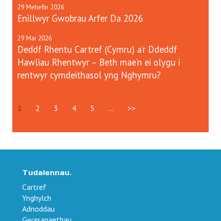
29
Mehefin
2026
Enillwyr Gwobrau Arfer Da 2026
29
Mai
2026
Deddf Rhentu Cartref (Cymru) a’r Ddeddf
Hawliau Rhentwyr – Beth mae’n ei olygu i
rentwyr cymdeithasol yng Nghymru?
1
2
3
4
5
...
>>
Tudalennau.
Cartref
Ynghylch
Adnoddau
Gwasanaethau