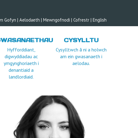
yn Gofyn
|
Aelodaeth
|
Mewngofnodi |
Cofrestr
|
English
GWASANAETHAU
CYSYLLTU
Hyfforddiant,
Cysylltwch â ni a holwch
digwyddiadau ac
am ein gwasanaeth i
ymgynghoriaeth i
aelodau.
denantiaid a
landlordiaid.