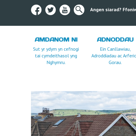
Angen siarad? Ffoni
AMDANOM NI
ADNODDAU
Sut yr ydym yn cefnogi
Ein Canllawiau,
tai cymdeithasol yng
Adroddiadau ac Arferi
Nghymru.
Gorau.