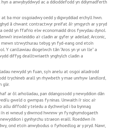
obl hyn a anwybyddwyd ac a ddioddefodd yn ddiymadferth
 at ba mor osgoiadwy oedd y digwyddiad erchyll hwn.
ghyd â chwant contractwyr preifat â'r ymgyrch ar y pryd
 a oedd yn ffafrio elw economaidd dros fywydau dynol.
wi'r inswleiddio a'r cladin ar gyfer yr adeilad; Arconic,
u mewn strwythurau tebyg yn fyd-eang ond eto'n
l. Y canllawiau diogelwch tân "Aros yn yr un lle" a
wydd diffyg dealltwriaeth ynghylch cladin a
adau newydd yn fuan, sy'n anelu at osgoi ailadrodd
odd trychineb arall yn rhywbeth y mae unrhyw landlord,
n glir.
 haf ar ôl arholiadau, pan ddangosodd y newyddion dân
wedi'u gweld o gwmpas fy ninas. Unwaith i'r sioc a'r
 o allu diffodd y teledu a dychwelyd i ba bynnag
 i'n ei wneud y diwrnod hwnnw yn fy nghymdogaeth
newyddion i gynhyrchu straeon eraill. Roeddwn i'n
wy, ond eto'n anwybodus o fyrhoedlog ar y pryd. Nawr,