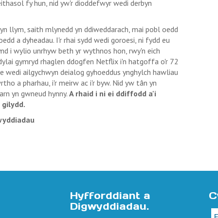
ithasol fy hun, nid yw'r dioddefwyr wedi derbyn
yn llym, saith mlynedd yn ddiweddarach, mai pobl oedd
edd a dyheadau. I'r rhai sydd wedi goroesi, ni fydd eu
nd i wylio unrhyw beth yr wythnos hon, rwy'n eich
dylai gymryd rhaglen ddogfen Netflix i'n hatgoffa o'r 72
ae wedi ailgychwyn deialog gyhoeddus ynghylch hawliau
rtho a pharhau, i'r meirw ac i'r byw. Nid yw tân yn
arn yn gwneud hynny.
A rhaid i ni ei ddiffodd a'i
 gilydd
.
gwyddiadau
Hyfforddiant a
C
Digwyddiadau.