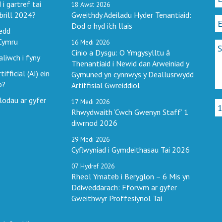
i gartref tai
18
Awst
2026
brill 2024?
Gweithdy Adeiladu Hyder Tenantiaid:
Dod o hyd i'ch llais
edd
Cymru
16
Medi
2026
Cinio a Dysgu: O Ymgysylltu â
liwch i fyny
Thenantiaid i Newid dan Arweiniad y
ifficial (AI) ein
Gymuned yn cynnwys y Deallusrwydd
b?
Artiffisial Gwreiddiol
lodau ar gyfer
17
Medi
2026
Rhwydwaith ‘Cwch Gwenyn Staff’ 1
diwrnod 2026
29
Medi
2026
Cyflwyniad i Gymdeithasau Tai 2026
07
Hydref
2026
Rheol Ymateb i Beryglon – 6 Mis yn
Ddiweddarach: Fforwm ar gyfer
Gweithwyr Proffesiynol Tai