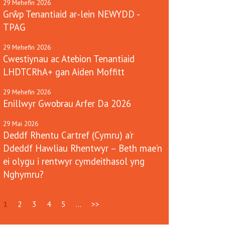
29
Mehefin
2026
Grŵp Tenantiaid ar-lein NEWYDD -
TPAG
29
Mehefin
2026
Cwestiynau ac Atebion Tenantiaid
LHDTCRhA+ gan Aiden Moffitt
29
Mehefin
2026
Enillwyr Gwobrau Arfer Da 2026
29
Mai
2026
Deddf Rhentu Cartref (Cymru) a’r
Ddeddf Hawliau Rhentwyr – Beth mae’n
ei olygu i rentwyr cymdeithasol yng
Nghymru?
1
2
3
4
5
...
>>