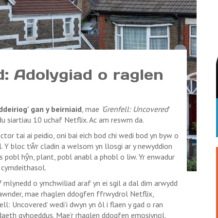
: Adolygiad o raglen
deiriog' gan y beirniaid
, mae
'Grenfell: Uncovered
'
du siartiau 10 uchaf Netflix. Ac am reswm da.
ctor tai ai peidio, oni bai eich bod chi wedi bod yn byw o
. Y bloc tŵr cladin a welsom yn llosgi ar y newyddion
 pobl hŷn, plant, pobl anabl a phobl o liw. Yr enwadur
i cymdeithasol.
7 mlynedd o ymchwiliad araf yn ei sgil a dal dim arwydd
iawnder, mae rhaglen ddogfen ffrwydrol Netflix,
ell: Uncovered’ wedi’i dwyn yn ôl i flaen y gad o ran
daeth gyhoeddus. Mae’r rhaglen ddogfen emosiynol,