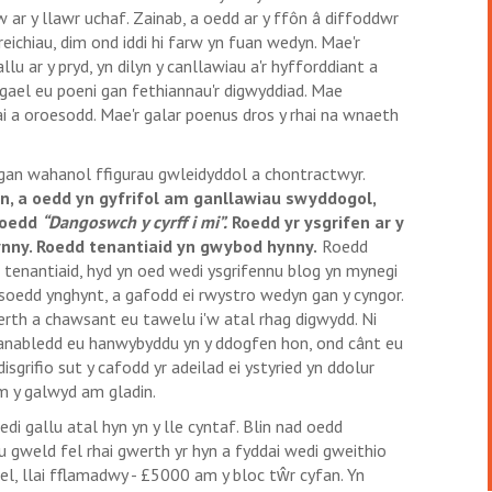
rw ar y llawr uchaf. Zainab, a oedd ar y ffôn â diffoddwr
reichiau, dim ond iddi hi farw yn fuan wedyn. Mae'r
 ar y pryd, yn dilyn y canllawiau a'r hyfforddiant a
gael eu poeni gan fethiannau'r digwyddiad. Mae
i a oroesodd. Mae'r galar poenus dros y rhai na wnaeth
 gan wahanol ffigurau gwleidyddol a chontractwyr.
n, a oedd yn gyfrifol am ganllawiau swyddogol,
, oedd
“Dangoswch y cyrff i mi”.
Roedd yr ysgrifen ar y
nny. Roedd tenantiaid yn gwybod hynny.
Roedd
tenantiaid, hyd yn oed wedi ysgrifennu blog yn mynegi
fisoedd ynghynt, a gafodd ei rwystro wedyn gan y cyngor.
erth a chawsant eu tawelu i'w atal rhag digwydd. Ni
c anabledd eu hanwybyddu yn y ddogfen hon, ond cânt eu
sgrifio sut y cafodd yr adeilad ei ystyried yn ddolur
m y galwyd am gladin.
 wedi gallu atal hyn yn y lle cyntaf. Blin nad oedd
u gweld fel rhai gwerth yr hyn a fyddai wedi gweithio
el, llai fflamadwy - £5000 am y bloc tŵr cyfan. Yn