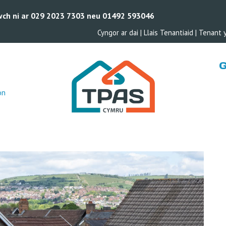
wch ni ar 029 2023 7303 neu 01492 593046
Cyngor ar dai
|
Llais Tenantiaid
|
Tenant 
on