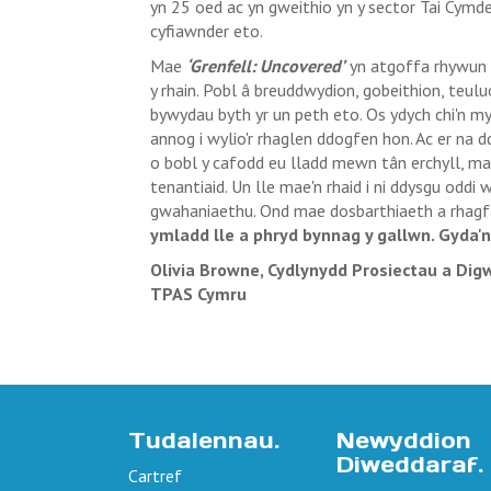
yn 25 oed ac yn gweithio yn y sector Tai Cymde
cyfiawnder eto.
Mae
‘Grenfell: Uncovered’
yn atgoffa rhywun 
y rhain. Pobl â breuddwydion, gobeithion, teuluo
bywydau byth yr un peth eto. Os ydych chi'n my
annog i wylio'r rhaglen ddogfen hon. Ac er na d
o bobl y cafodd eu lladd mewn tân erchyll, m
tenantiaid. Un lle mae'n rhaid i ni ddysgu oddi w
gwahaniaethu. Ond mae dosbarthiaeth a rhagf
ymladd lle a phryd bynnag y gallwn. Gyda'n
Olivia Browne,
Cydlynydd Prosiectau a Di
TPAS Cymru
Tudalennau.
Newyddion
Diweddaraf.
Cartref