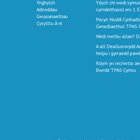
Ynghylch
Ydych chi wedi symud 
Adnoddau
cymdeithasol ers 1 E
Gwasanaethau
Pecyn Noddi Cynhadl
Cysylltu â ni
Genedlaethol TPAS 
Wedi methu allan? Da
A all Deallusrwydd Art
helpu i gyrraedd paw
Rdym yn recriwtio ae
Bwrdd TPAS Cymru