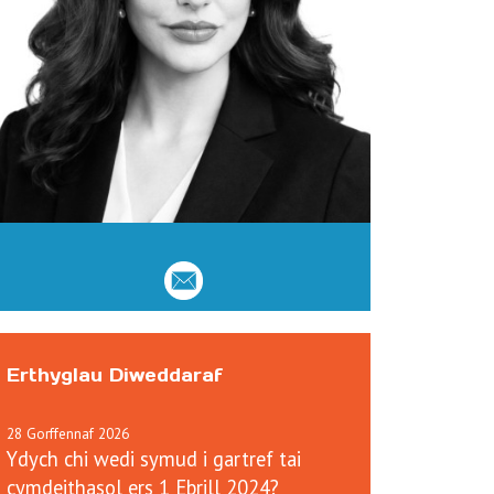
Erthyglau Diweddaraf
28
Gorffennaf
2026
Ydych chi wedi symud i gartref tai
cymdeithasol ers 1 Ebrill 2024?