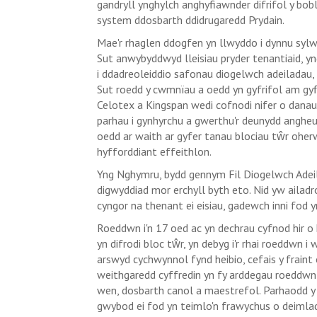
gandryll ynghylch anghyfiawnder difrifol y b
system ddosbarth ddidrugaredd Prydain.
Mae'r rhaglen ddogfen yn llwyddo i dynnu sylw
Sut anwybyddwyd lleisiau pryder tenantiaid, yn
i ddadreoleiddio safonau diogelwch adeiladau,
Sut roedd y cwmnïau a oedd yn gyfrifol am gyflen
Celotex a Kingspan wedi cofnodi nifer o dana
parhau i gynhyrchu a gwerthu'r deunydd angheuo
oedd ar waith ar gyfer tanau blociau tŵr oher
hyfforddiant effeithlon.
Yng Nghymru, bydd gennym Fil Diogelwch Adeil
digwyddiad mor erchyll byth eto. Nid yw ailadr
cyngor na thenant ei eisiau, gadewch inni fod y
Roeddwn i'n 17 oed ac yn dechrau cyfnod hir o
yn difrodi bloc tŵr, yn debyg i'r rhai roeddwn i 
arswyd cychwynnol fynd heibio, cefais y fraint
weithgaredd cyffredin yn fy arddegau roeddwn
wen, dosbarth canol a maestrefol. Parhaodd y 
gwybod ei fod yn teimlo'n frawychus o deimlad