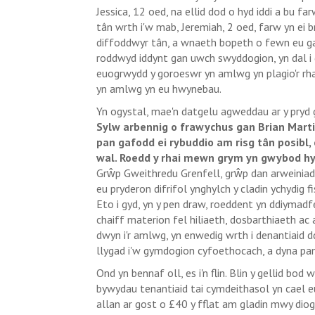
Jessica, 12 oed, na ellid dod o hyd iddi a bu fa
tân wrth i'w mab, Jeremiah, 2 oed, farw yn ei b
diffoddwyr tân, a wnaeth bopeth o fewn eu gallu
roddwyd iddynt gan uwch swyddogion, yn dal i 
euogrwydd y goroeswr yn amlwg yn plagio'r rha
yn amlwg yn eu hwynebau.
Yn ogystal, mae'n datgelu agweddau ar y pryd
Sylw arbennig o frawychus gan Brian Marti
pan gafodd ei rybuddio am risg tân posibl
wal. Roedd y rhai mewn grym yn gwybod hy
Grŵp Gweithredu Grenfell, grŵp dan arweiniad 
eu pryderon difrifol ynghylch y cladin ychydig 
Eto i gyd, yn y pen draw, roeddent yn ddiymadf
chaiff materion fel hiliaeth, dosbarthiaeth a
dwyn i'r amlwg, yn enwedig wrth i denantiaid ddi
llygad i'w gymdogion cyfoethocach, a dyna pa
Ond yn bennaf oll, es i'n flin. Blin y gellid bod
bywydau tenantiaid tai cymdeithasol yn cael e
allan ar gost o £40 y fflat am gladin mwy diog