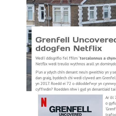
Grenfell Uncovered
ddogfen Netflix
Wedi'i ddisgrifio fel ffilm
'torcalonnus a chynd
Netflix wedi treulio wythnos arall yn dominyd
P'un a ydych chi'n denant neu'n gweithio yn y se
dan graig, byddech chi wedi clywed am Grenfell
yn 2017. Roedd ei 72 o ddioddefwyr yn cynnwys
cyffredin? Roedden nhw i gyd yn denantiaid ta
Ar ôl 
o gyf
‘Grenf
trafo